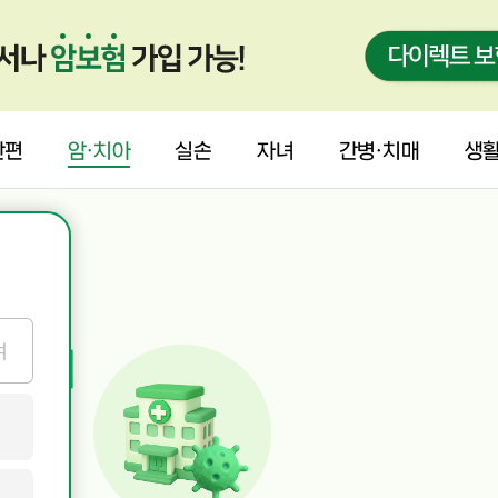
간편
암·치아
실손
자녀
간병·치매
생
여
비까지
?