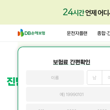
운전자플랜
종합·
보험료 간편확인
부담되는 암,
남
진단비부터
치료비, 생활
보장되게 대비하셨나요
(특약)