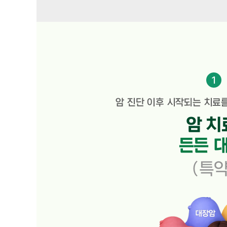
1
암 진단 이후 시작되는 치료
암 치
든든 대
(특약