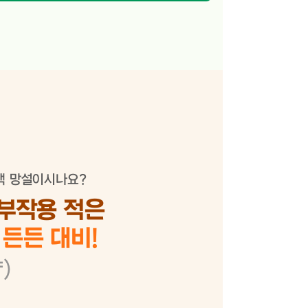
택 망설이시나요?
부작용 적은
든든 대비!
)