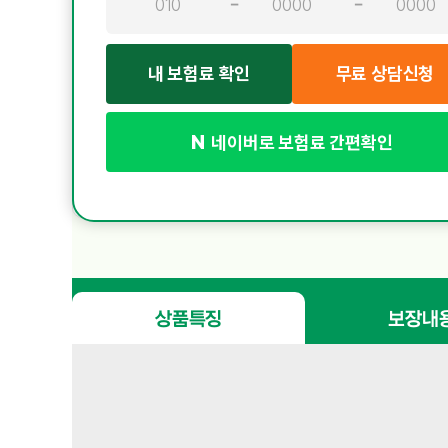
내 보험료 확인
무료 상담신청
네이버로 보험료 간편확인
고가의 항암 중입자방사
1
항암 약물·방사선 치료 보
2
상품특징
보장내