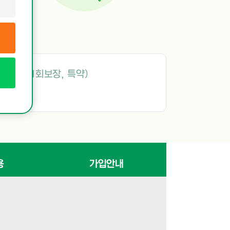
선치료비
(1회보장, 특약)
치
1
장
(특약)
유
2
용
가입안내